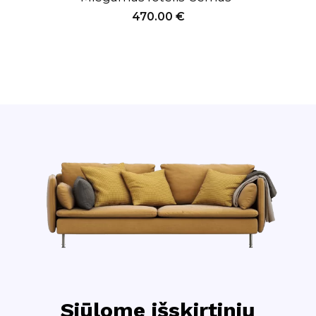
470.00
€
Siūlome išskirtinių