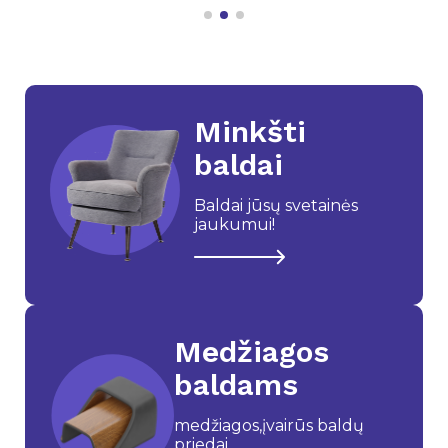
Minkšti
baldai
Baldai jūsų svetainės
jaukumui!
Medžiagos
baldams
medžiagos,įvairūs baldų
priedai