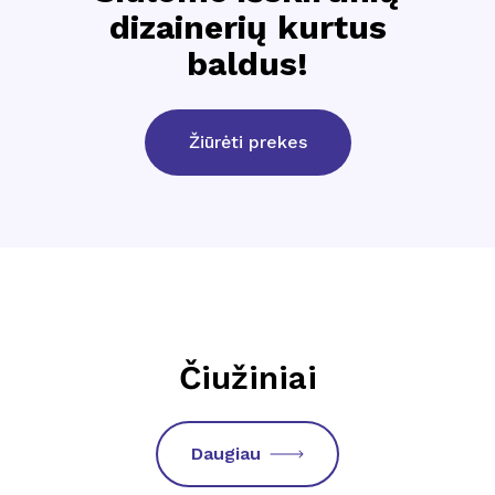
dizainerių kurtus
baldus!
Žiūrėti prekes
Čiužiniai
Daugiau