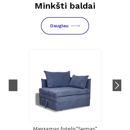
Minkšti baldai
Daugiau
Miegamas fotelis”Semas”