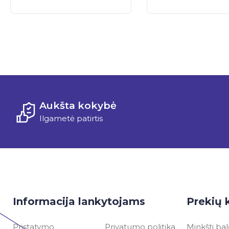
Aukšta kokybė
Ilgametė patirtis
Informacija lankytojams
Prekių 
Pristatymo
Privatumo politika
Minkšti bal