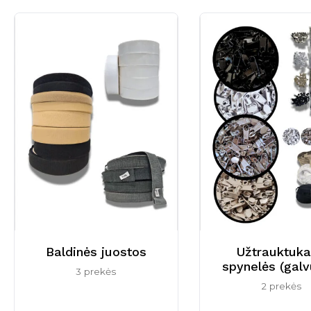
Baldinės juostos
Užtrauktukai
spynelės (galv
3 prekės
2 prekės