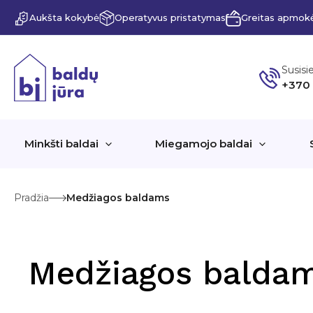
Pereiti
Aukšta kokybė
Operatyvus pristatymas
Greitas apmok
prie
turinio
Susisi
+370
Minkšti baldai
Miegamojo baldai
Pradžia
Medžiagos baldams
Medžiagos balda