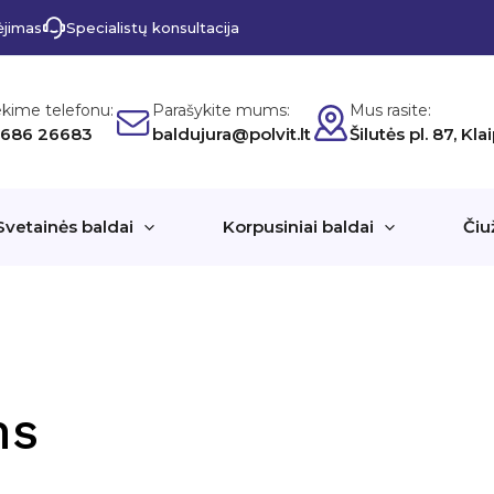
ėjimas
Specialistų konsultacija
ekime telefonu:
Parašykite mums:
Mus rasite:
 686 26683
baldujura@polvit.lt
Šilutės pl. 87, Kl
Svetainės baldai
Korpusiniai baldai
Čiu
ms