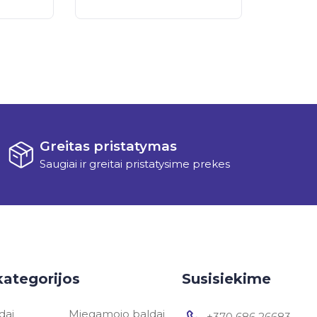
Greitas pristatymas
Saugiai ir greitai pristatysime prekes
kategorijos
Susisiekime
dai
Miegamojo baldai
+370 686 26683