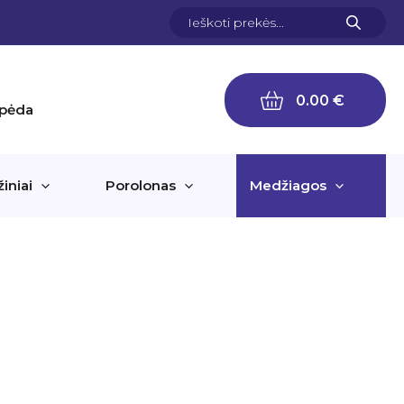
Products
search
0.00
€
aipėda
žiniai
Porolonas
Medžiagos