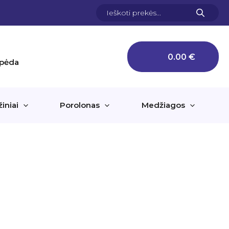
Products
search
0.00
€
aipėda
žiniai
Porolonas
Medžiagos