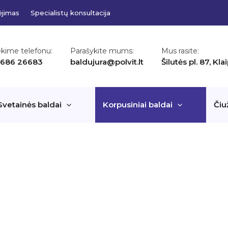
ėjimas
Specialistų konsultacija
ekime telefonu:
Parašykite mums:
Mus rasite:
 686 26683
baldujura@polvit.lt
Šilutės pl. 87, Kl
Svetainės baldai
Korpusiniai baldai
Čiu