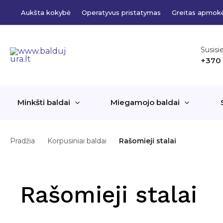
Pereiti
Aukšta kokybė
Operatyvus pristatymas
Greitas apmok
prie
turinio
Susisi
+370
Minkšti baldai
Miegamojo baldai
Pradžia
Korpusiniai baldai
Rašomieji stalai
Rašomieji stalai