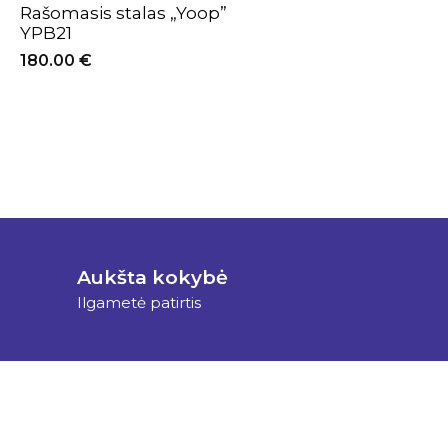
Rašomasis stalas „Yoop”
YPB21
180.00
€
Aukšta kokybė
Ilgametė patirtis