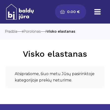
Pereiti
prie
0.00
€
turinio
Pradžia
Porolonas
Visko elastanas
Visko elastanas
Atsiprašome, šiuo metu Jūsų pasirinktoje
kategorijoje prekių neturime.