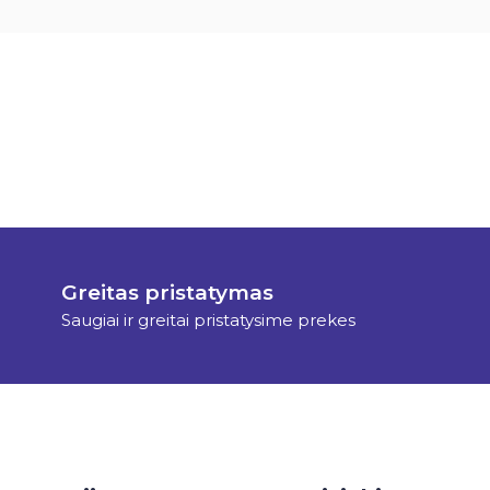
Greitas pristatymas
Saugiai ir greitai pristatysime prekes