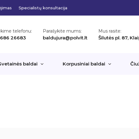
ėjimas
Specialistų konsultacija
ekime telefonu:
Parašykite mums:
Mus rasite:
 686 26683
baldujura@polvit.lt
Šilutės pl. 87, Kl
Svetainės baldai
Korpusiniai baldai
Čiu