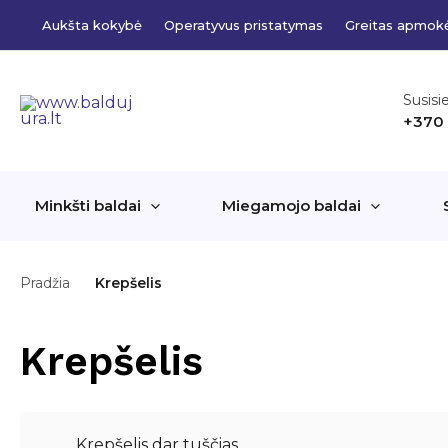
Pereiti
Aukšta kokybė
Operatyvus pristatymas
Greitas apmok
prie
turinio
Susisi
+370
Minkšti baldai
Miegamojo baldai
Pradžia
Krepšelis
Krepšelis
Krepšelis dar tuščias.