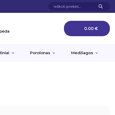
Products
search
0.00
€
aipėda
žiniai
Porolonas
Medžiagos