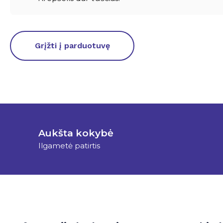
Grįžti į parduotuvę
Aukšta kokybė
Ilgametė patirtis