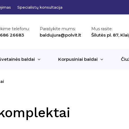
ėjimas
Specialistų konsultacija
ekime telefonu:
Parašykite mums:
Mus rasite:
 686 26683
baldujura@polvit.lt
Šilutės pl. 87, Kl
Svetainės baldai
Korpusiniai baldai
Čiu
ai
komplektai