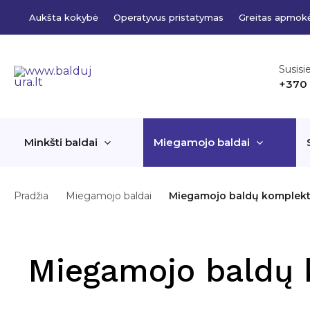
Pereiti
Aukšta kokybė
Operatyvus pristatymas
Greitas apmok
prie
turinio
Susisi
+370
Minkšti baldai
Miegamojo baldai
Pradžia
Miegamojo baldai
Miegamojo baldų komplekt
Miegamojo baldų 