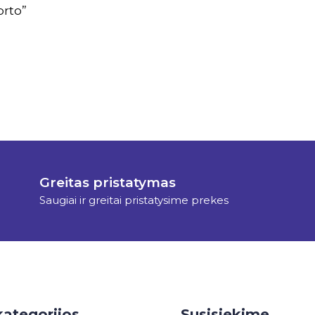
rto”
Greitas pristatymas
Saugiai ir greitai pristatysime prekes
kategorijos
Susisiekime