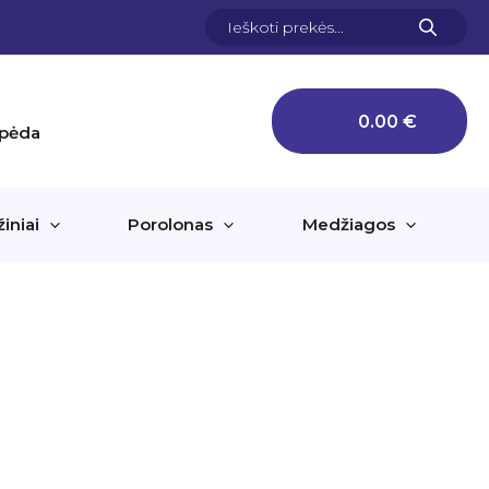
Products
search
0.00
€
aipėda
žiniai
Porolonas
Medžiagos