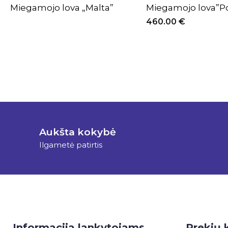
Miegamojo lova „Malta”
Miegamojo lova”Po
460.00
€
Aukšta kokybė
Ilgametė patirtis
Informacija lankytojams
Prekių 