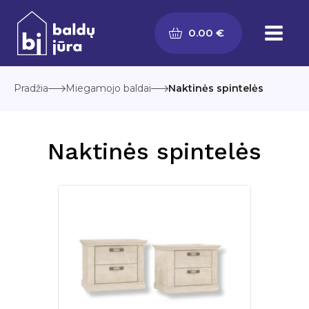
Pereiti
prie
0.00
€
turinio
Pradžia
Miegamojo baldai
Naktinės spintelės
Naktinės spintelės