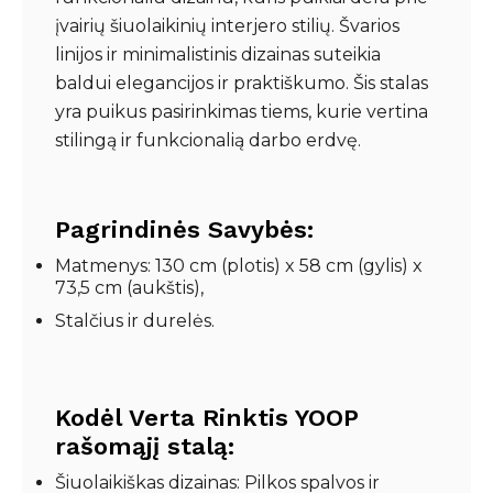
įvairių šiuolaikinių interjero stilių. Švarios
linijos ir minimalistinis dizainas suteikia
baldui elegancijos ir praktiškumo. Šis stalas
yra puikus pasirinkimas tiems, kurie vertina
stilingą ir funkcionalią darbo erdvę.
Pagrindinės Savybės:
Matmenys: 130 cm (plotis) x 58 cm (gylis) x
73,5 cm (aukštis),
Stalčius ir durelės.
Kodėl Verta Rinktis YOOP
rašomąjį stalą:
Šiuolaikiškas dizainas: Pilkos spalvos ir