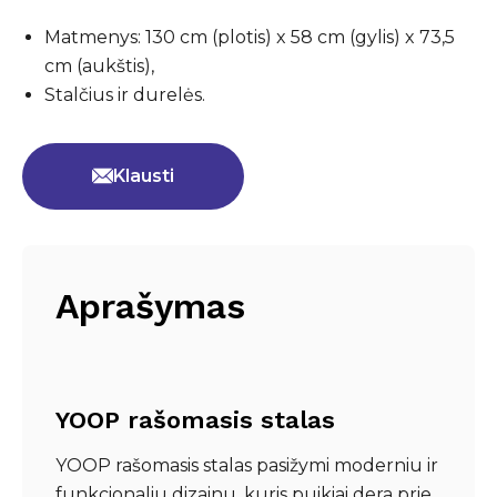
Matmenys: 130 cm (plotis) x 58 cm (gylis) x 73,5
cm (aukštis),
Stalčius ir durelės.
Klausti
Aprašymas
YOOP rašomasis stalas
YOOP rašomasis stalas pasižymi moderniu ir
funkcionaliu dizainu, kuris puikiai dera prie