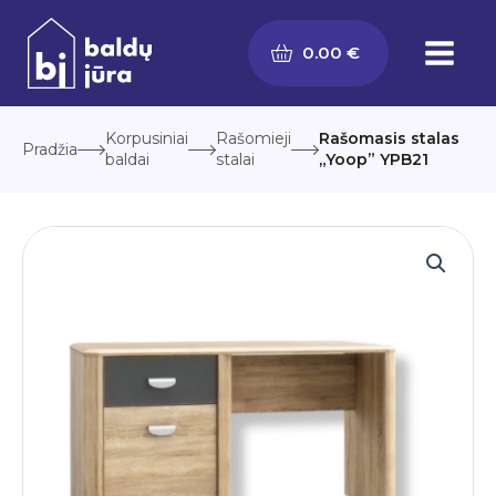
Pereiti
prie
0.00
€
turinio
Korpusiniai
Rašomieji
Rašomasis stalas
Pradžia
baldai
stalai
„Yoop” YPB21