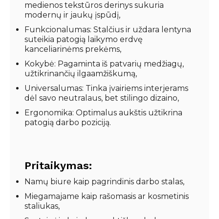
medienos tekstūros derinys sukuria
modernų ir jaukų įspūdį,
Funkcionalumas: Stalčius ir uždara lentyna
suteikia patogią laikymo erdvę
kanceliarinėms prekėms,
Kokybė: Pagaminta iš patvarių medžiagų,
užtikrinančių ilgaamžiškumą,
Universalumas: Tinka įvairiems interjerams
dėl savo neutralaus, bet stilingo dizaino,
Ergonomika: Optimalus aukštis užtikrina
patogią darbo poziciją.
Pritaikymas:
Namų biure kaip pagrindinis darbo stalas,
Miegamajame kaip rašomasis ar kosmetinis
staliukas,