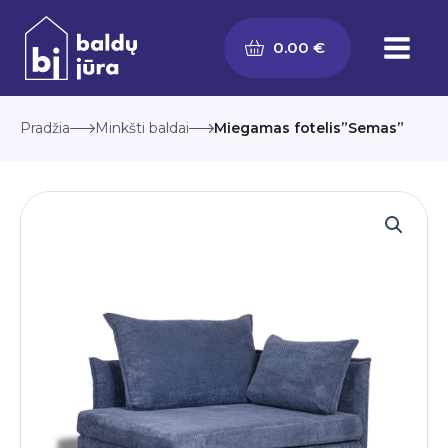
Pereiti
prie
0.00
€
turinio
Pradžia
Minkšti baldai
Miegamas fotelis”Semas”