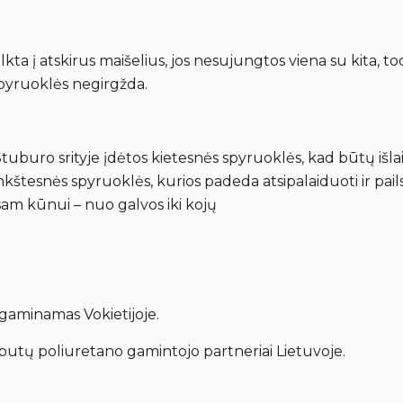
ta į atskirus maišelius, jos nesujungtos viena su kita, tod
 spyruoklės negirgžda.
 Stuburo srityje įdėtos kietesnės spyruoklės, kad būtų išla
nkštesnės spyruoklės, kurios padeda atsipalaiduoti ir pai
am kūnui – nuo galvos iki kojų
gaminamas Vokietijoje.
putų poliuretano gamintojo partneriai Lietuvoje.