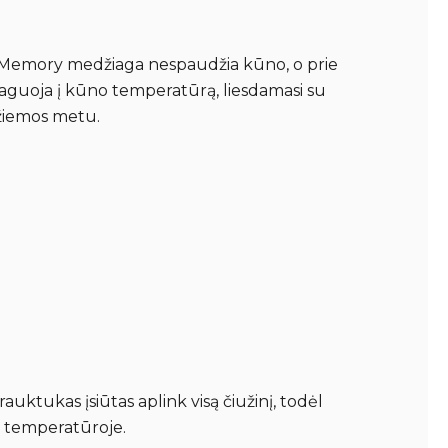
nė Memory medžiaga nespaudžia kūno, o prie
 reaguoja į kūno temperatūrą, liesdamasi su
 žiemos metu.
auktukas įsiūtas aplink visą čiužinį, todėl
ių temperatūroje.