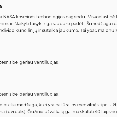
a
kurta NASA kosminės technologijos pagrindu. Viskoelasti
enims ir išlaikyti taisyklingą stuburo padėtį. Ši medžiaga
 individo kūno linijų ir suteikia jaukumo. Tai ypač malonu
tesnis bei geriau ventiliuojasi.
tesnis bei geriau ventiliuojasi.
 putlia medžiaga, kuri yra natūralios medvilnės tipo. Užtr
a į dvi dalis). Čiužinio užvalkalą galima skalbti 40 laipsn