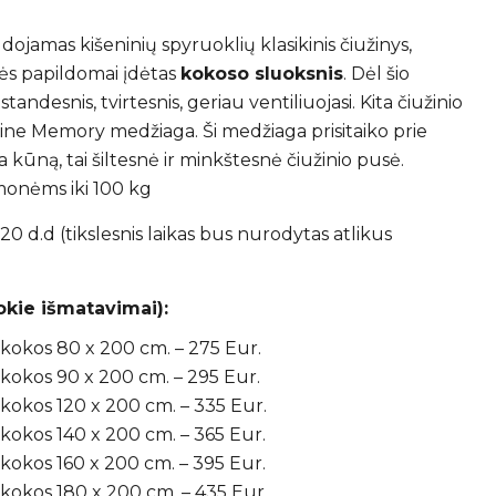
range:
275.00 €
udojamas kišeninių spyruoklių klasikinis čiužinys,
through
ės papildomai įdėtas
kokoso sluoksnis
. Dėl šio
435.00 €
standesnis, tvirtesnis, geriau ventiliuojasi. Kita čiužinio
tine Memory medžiaga. Ši medžiaga prisitaiko prie
kūną, tai šiltesnė ir minkštesnė čiužinio pusė.
nėms iki 100 kg
0 d.d (tikslesnis laikas bus nurodytas atlikus
tokie išmatavimai):
 kokos 80 x 200 cm. – 275 Eur.
kokos 90 x 200 cm. – 295 Eur.
kokos 120 x 200 cm. – 335 Eur.
kokos 140 x 200 cm. – 365 Eur.
kokos 160 x 200 cm. – 395 Eur.
kokos 180 x 200 cm. – 435 Eur.