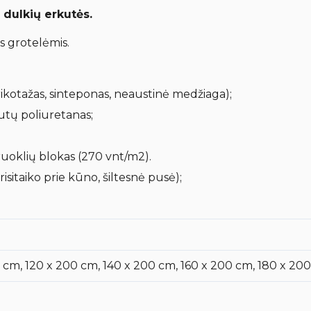
dulkių erkutės.
s grotelėmis.
trikotažas, sinteponas, neaustinė medžiaga);
utų poliuretanas;
uoklių blokas (270 vnt/m2).
itaiko prie kūno, šiltesnė pusė);
 cm, 120 x 200 cm, 140 x 200 cm, 160 x 200 cm, 180 x 20