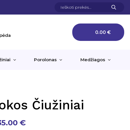
Products
search
0.00
€
aipėda
žiniai
Porolonas
Medžiagos
okos Čiužiniai
Price
35.00
€