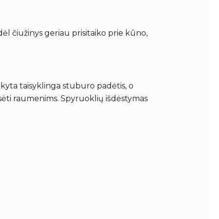
ėl čiužinys geriau prisitaiko prie kūno,
ikyta taisyklinga stuburo padėtis, o
lsėti raumenims. Spyruoklių išdėstymas