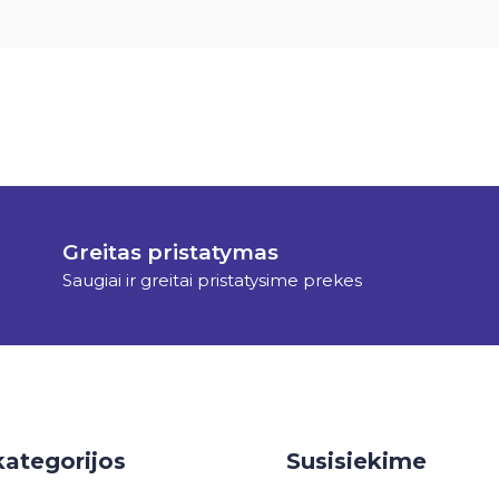
Greitas pristatymas
Saugiai ir greitai pristatysime prekes
kategorijos
Susisiekime