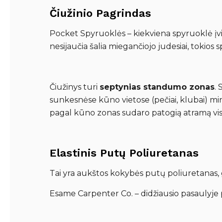
Čiužinio Pagrindas
Pocket Spyruoklės – kiekviena spyruoklė įvilk
nesijaučia šalia miegančiojo judesiai, tokios
Čiužinys turi
septynias standumo zonas
.
sunkesnėse kūno vietose (pečiai, klubai) mi
pagal kūno zonas sudaro patogią atramą vis
Elastinis Putų Poliuretanas
Tai yra aukštos kokybės putų poliuretanas, 
Esame Carpenter Co. – didžiausio pasaulyje 