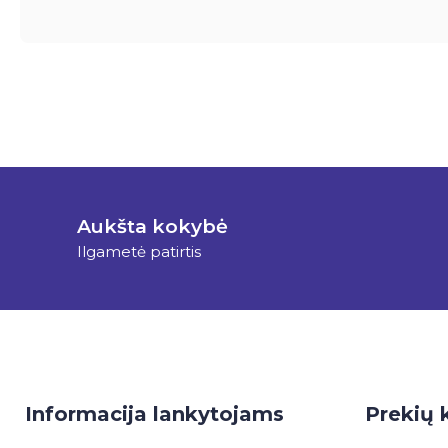
Aukšta kokybė
Ilgametė patirtis
Informacija lankytojams
Prekių 