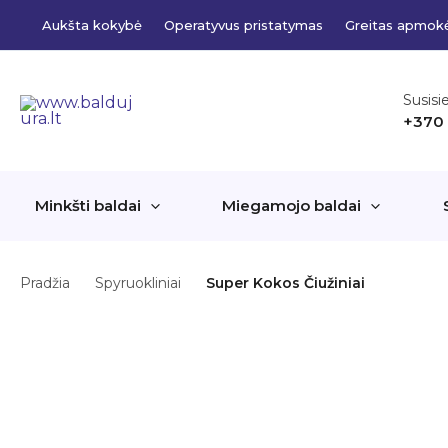
Pereiti
Aukšta kokybė
Operatyvus pristatymas
Greitas apmok
prie
turinio
Susisi
+370
Minkšti baldai
Miegamojo baldai
Pradžia
Spyruokliniai
Super Kokos Čiužiniai