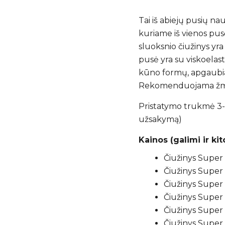
Tai iš abiejų pusių na
kuriame iš vienos pus
sluoksnio čiužinys yra 
pusė yra su viskoelas
kūno formų, apgaubia 
Rekomenduojama žmo
Pristatymo trukmė 3-2
užsakymą)
Kainos (galimi ir ki
Čiužinys Super
Čiužinys Super 
Čiužinys Super 
Čiužinys Super 
Čiužinys Super 
Čiužinys Super 