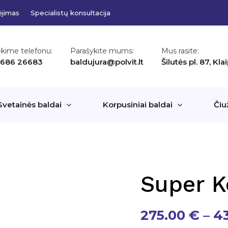
ėjimas
Specialistų konsultacija
ekime telefonu:
Parašykite mums:
Mus rasite:
 686 26683
baldujura@polvit.lt
Šilutės pl. 87, Kl
Svetainės baldai
Korpusiniai baldai
Čiu
Super K
275.00
€
–
4