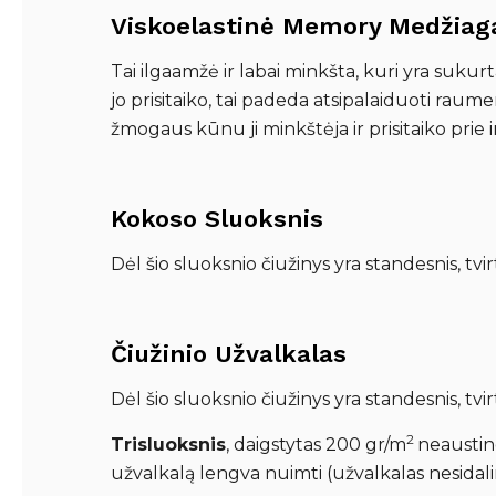
Viskoelastinė Memory Medžiag
Tai ilgaamžė ir labai minkšta, kuri yra su
jo prisitaiko, tai padeda atsipalaiduoti raum
žmogaus kūnu ji minkštėja ir prisitaiko prie
Kokoso Sluoksnis
Dėl šio sluoksnio čiužinys yra standesnis, tvir
Čiužinio Užvalkalas
Dėl šio sluoksnio čiužinys yra standesnis, tvir
2
Trisluoksnis
, daigstytas 200 gr/m
neaustine
užvalkalą lengva nuimti (užvalkalas nesidalin