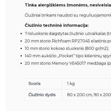
Tinka alergiškiems žmonėms, nesiveisia 
Čiužiniai tinkami naudoti su reguliuojamomi
Čiužinio techninė informacija:
Trisluoksnis daigstytas čiužinio užvalkalas (
20 mm storio Richfoam RP27045 elastinis p
10 mm storio kokoso sluoksnis (800 gr/m2);
140 mm aukščio „Pocket“ tipo kišeninių spyr
20 mm storio Memory VE45017 medžiaga (pris
Svoris
1 kg
Čiužinio dydis
80 x 200 cm, 90 x 200