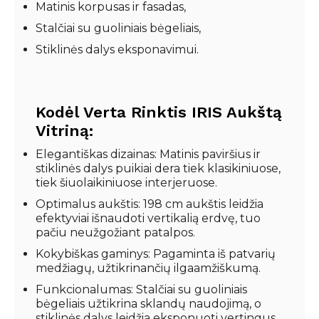
Matinis korpusas ir fasadas,
Stalčiai su guoliniais bėgeliais,
Stiklinės dalys eksponavimui.
Kodėl Verta Rinktis IRIS Aukštą
Vitriną:
Elegantiškas dizainas: Matinis paviršius ir
stiklinės dalys puikiai dera tiek klasikiniuose,
tiek šiuolaikiniuose interjeruose.
Optimalus aukštis: 198 cm aukštis leidžia
efektyviai išnaudoti vertikalią erdvę, tuo
pačiu neužgožiant patalpos.
Kokybiškas gaminys: Pagaminta iš patvarių
medžiagų, užtikrinančių ilgaamžiškumą.
Funkcionalumas: Stalčiai su guoliniais
bėgeliais užtikrina sklandų naudojimą, o
stiklinės dalys leidžia eksponuoti vertingus