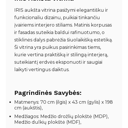
IRIS aukšta vitrina pasižymi elegantišku ir
funkcionaliu dizainu, puikiai tinkančiu
įvairiems interjero stiliams. Matinis korpusas
ir fasadas suteikia baldui rafinuotumo, o
stiklinės dalys pabrėžia šiuolaikišką estetiką.
Ši vitrina yra puikus pasirinkimas tiems,
kurie vertina praktišką ir stilingą interjerą,
suteikiantį erdvės eksponuoti ir saugiai
laikyti vertingus daiktus.
Pagrindinės Savybės:
Matmenys: 70 cm (ilgis) x 43 cm (gylis) x 198
cm (aukštis),
Medžiagos: Medžio drožlių plokštė (MDP),
Medžio dulkių plokštė (MDF),