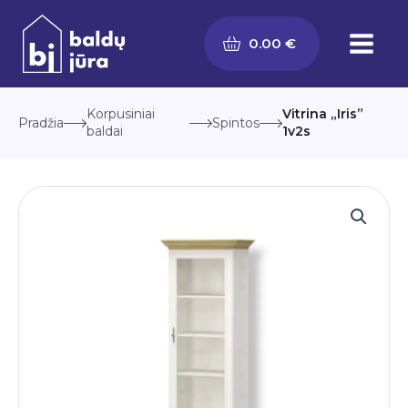
Pereiti
prie
0.00
€
turinio
Korpusiniai
Vitrina „Iris”
Pradžia
Spintos
baldai
1v2s