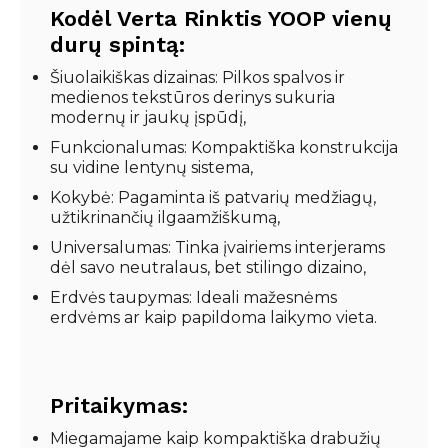
Kodėl Verta Rinktis YOOP vienų
durų spintą:
Šiuolaikiškas dizainas: Pilkos spalvos ir
medienos tekstūros derinys sukuria
modernų ir jaukų įspūdį,
Funkcionalumas: Kompaktiška konstrukcija
su vidine lentynų sistema,
Kokybė: Pagaminta iš patvarių medžiagų,
užtikrinančių ilgaamžiškumą,
Universalumas: Tinka įvairiems interjerams
dėl savo neutralaus, bet stilingo dizaino,
Erdvės taupymas: Ideali mažesnėms
erdvėms ar kaip papildoma laikymo vieta.
Pritaikymas:
Miegamajame kaip kompaktiška drabužių