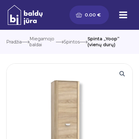
Pereiti
prie
0.00
€
turinio
Miegamojo
Spinta „Yoop”
Pradžia
Spintos
baldai
(vienų durų)