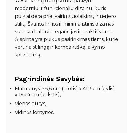
YOOP vienų durų spinta pasižymi
moderniu ir funkcionaliu dizainu, kuris
puikiai dera prie įvairių šiuolaikinių interjero
stilių. Švarios linijos ir minimalistinis dizainas
suteikia baldui elegancijos ir praktiškumo.
Ši spinta yra puikus pasirinkimas tiems, kurie
vertina stilingą ir kompaktišką laikymo
sprendimą.
Pagrindinės Savybės:
Matmenys: 58,8 cm (plotis) x 41,3 cm (gylis)
x 194,4 cm (aukštis),
Vienos durys,
Vidinės lentynos.