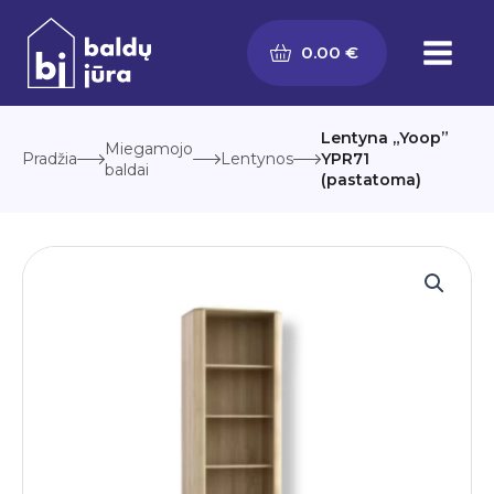
Pereiti
prie
0.00
€
turinio
Lentyna „Yoop”
Miegamojo
Pradžia
Lentynos
YPR71
baldai
(pastatoma)