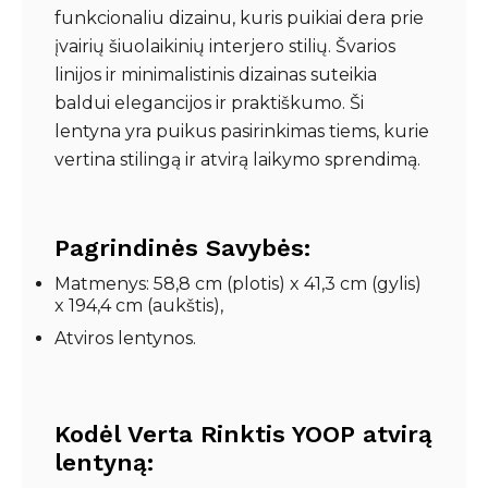
funkcionaliu dizainu, kuris puikiai dera prie
įvairių šiuolaikinių interjero stilių. Švarios
linijos ir minimalistinis dizainas suteikia
baldui elegancijos ir praktiškumo. Ši
lentyna yra puikus pasirinkimas tiems, kurie
vertina stilingą ir atvirą laikymo sprendimą.
Pagrindinės Savybės:
Matmenys: 58,8 cm (plotis) x 41,3 cm (gylis)
x 194,4 cm (aukštis),
Atviros lentynos.
Kodėl Verta Rinktis YOOP atvirą
lentyną: