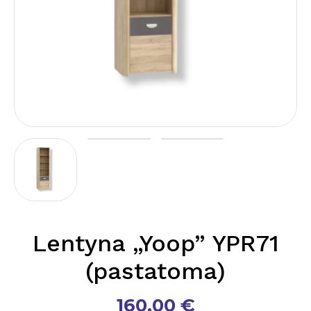
Lentyna „Yoop” YPR71
(pastatoma)
160.00
€