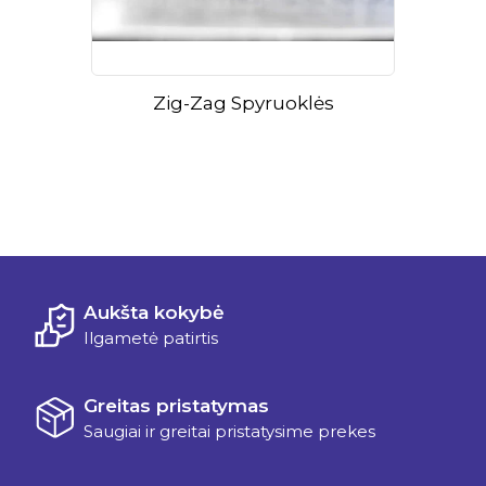
Zig-Zag Spyruoklės
Aukšta kokybė
Ilgametė patirtis
Greitas pristatymas
Saugiai ir greitai pristatysime prekes