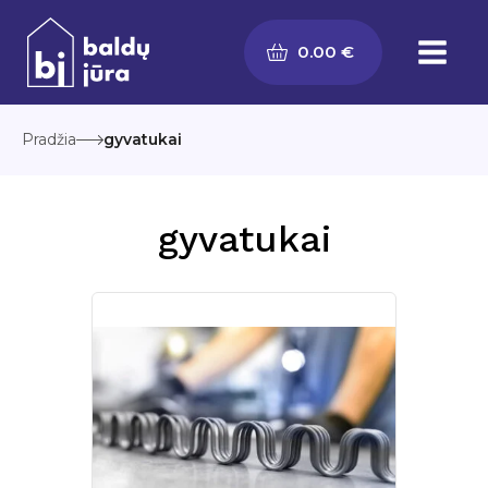
Pereiti
prie
0.00
€
turinio
Pradžia
gyvatukai
gyvatukai