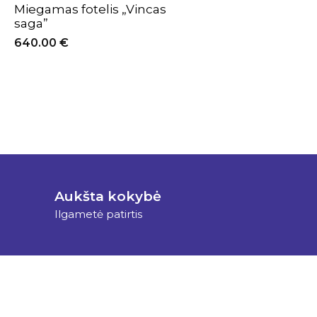
Miegamas fotelis „Vincas
saga”
640.00
€
Aukšta kokybė
Ilgametė patirtis