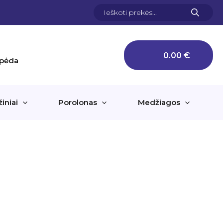
Products
search
0.00
€
aipėda
žiniai
Porolonas
Medžiagos