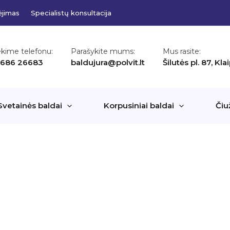
ėjimas
Specialistų konsultacija
ekime telefonu:
Parašykite mums:
Mus rasite:
 686 26683
baldujura@polvit.lt
Šilutės pl. 87, Kl
Svetainės baldai
Korpusiniai baldai
Čiu