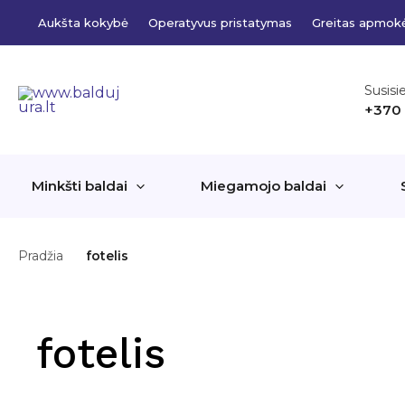
Pereiti
Aukšta kokybė
Operatyvus pristatymas
Greitas apmok
prie
turinio
Susisi
+370
Minkšti baldai
Miegamojo baldai
Pradžia
fotelis
fotelis