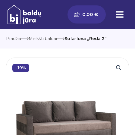
Pereiti
prie
0.00
€
turinio
Pradžia
Minkšti baldai
Sofa-lova „Reda 2”
-19%