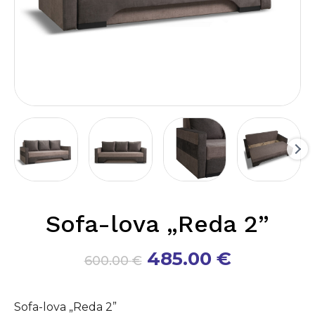
Sofa-lova „Reda 2”
Original
Current
485.00
€
600.00
€
price
price
was:
is:
Sofa-lova „Reda 2”
600.00 €.
485.00 €