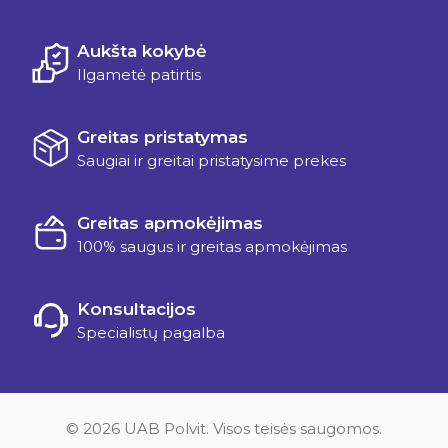
Aukšta kokybė
Ilgametė patirtis
Greitas pristatymas
Saugiai ir greitai pristatysime prekes
Greitas apmokėjimas
100% saugus ir greitas apmokėjimas
Konsultacijos
Specialistų pagalba
© 2026 UAB Polvit. Visos teisės saugomos.