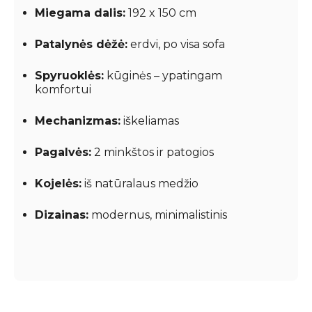
Miegama dalis:
192 x 150 cm
Patalynės dėžė:
erdvi, po visa sofa
Spyruoklės:
kūginės – ypatingam
komfortui
Mechanizmas:
iškeliamas
Pagalvės:
2 minkštos ir patogios
Kojelės:
iš natūralaus medžio
Dizainas:
modernus, minimalistinis