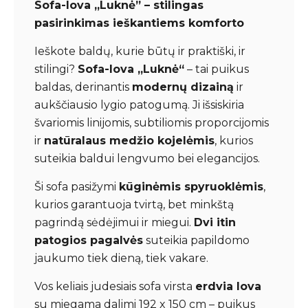
Sofa-lova „Luknė” – stilingas
pasirinkimas ieškantiems komforto
Ieškote baldų, kurie būtų ir praktiški, ir
stilingi?
Sofa-lova „Luknė“
– tai puikus
baldas, derinantis
modernų dizainą
ir
aukščiausio lygio patogumą. Ji išsiskiria
švariomis linijomis, subtiliomis proporcijomis
ir
natūralaus medžio kojelėmis
, kurios
suteikia baldui lengvumo bei elegancijos.
Ši sofa pasižymi
kūginėmis spyruoklėmis
,
kurios garantuoja tvirtą, bet minkštą
pagrindą sėdėjimui ir miegui.
Dvi itin
patogios pagalvės
suteikia papildomo
jaukumo tiek dieną, tiek vakare.
Vos keliais judesiais sofa virsta
erdvia lova
su miegama dalimi 192 x 150 cm – puikus