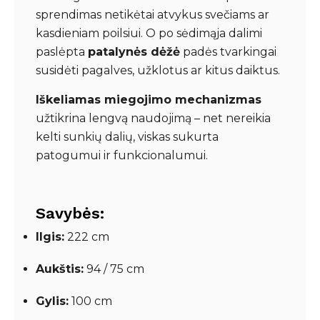
sprendimas netikėtai atvykus svečiams ar
kasdieniam poilsiui. O po sėdimąja dalimi
paslėpta
patalynės dėžė
padės tvarkingai
susidėti pagalves, užklotus ar kitus daiktus.
Iškeliamas miegojimo mechanizmas
užtikrina lengvą naudojimą – net nereikia
kelti sunkių dalių, viskas sukurta
patogumui ir funkcionalumui.
Savybės:
Ilgis:
222 cm
Aukštis:
94 / 75 cm
Gylis:
100 cm