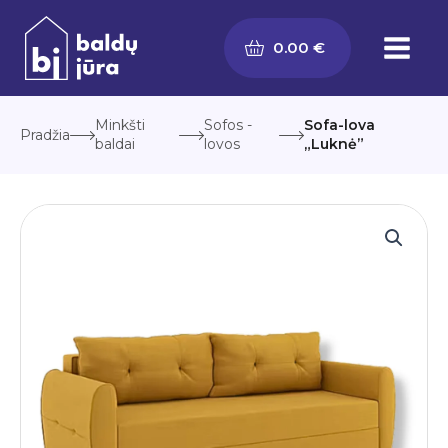
Pereiti
prie
0.00
€
turinio
Minkšti
Sofos -
Sofa-lova
Pradžia
baldai
lovos
„Luknė”