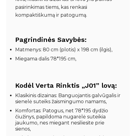
pasirinkimas tiems, kas renkasi
kompaktiškumą ir patogumą.
Pagrindinės Savybės:
Matmenys: 80 cm (plotis) x 198 cm (ilgis),
Miegama dalis 78*195 cm,
Kodėl Verta Rinktis „J01” lovą:
Klasikinis dizainas: Banguojantis galvūgalis ir
sienelė suteiks žaismingumo namams,
Komfortas: Patogus, net 78*195 dydžio
čiužinys, papildoma nugarėlė suteikia
jaukumo, nes miegant nesiliesite prie
sienos,