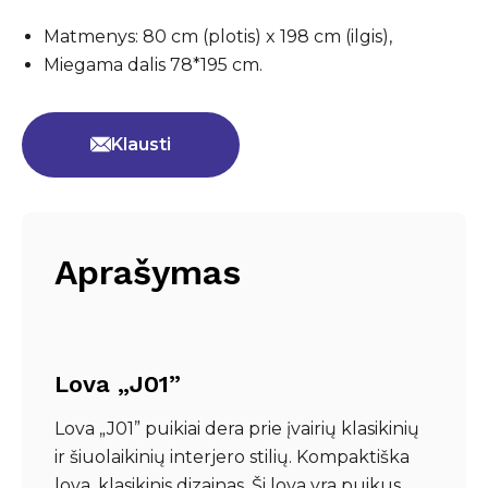
Matmenys: 80 cm (plotis) x 198 cm (ilgis),
Miegama dalis 78*195 cm.
Klausti
Aprašymas
Lova „J01”
Lova „J01” puikiai dera prie įvairių klasikinių
ir šiuolaikinių interjero stilių. Kompaktiška
lova, klasikinis dizainas. Ši lova yra puikus