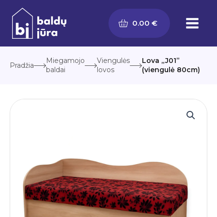
Pereiti
prie
0.00
€
turinio
Miegamojo
Viengulės
Lova „J01”
Pradžia
baldai
lovos
(viengulė 80cm)