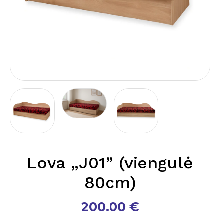
Lova „J01” (viengulė
80cm)
200.00
€