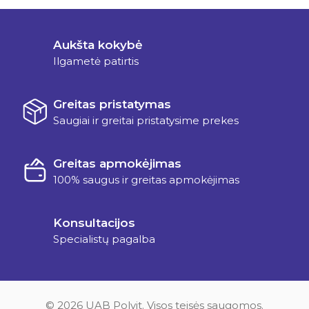
Aukšta kokybė
Ilgametė patirtis
Greitas pristatymas
Saugiai ir greitai pristatysime prekes
Greitas apmokėjimas
100% saugus ir greitas apmokėjimas
Konsultacijos
Specialistų pagalba
© 2026 UAB Polvit. Visos teisės saugomos.