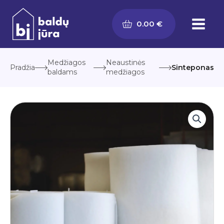
Pereiti
prie
0.00
€
turinio
Medžiagos
Neaustinės
Pradžia
Sinteponas
baldams
medžiagos