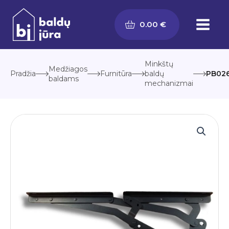
Pereiti
prie
0.00
€
turinio
Minkštų
Medžiagos
Pradžia
Furnitūra
baldų
PB02
baldams
mechanizmai