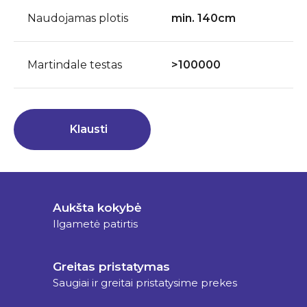
Naudojamas plotis
min. 140cm
Martindale testas
>100000
Klausti
Aukšta kokybė
Ilgametė patirtis
Greitas pristatymas
Saugiai ir greitai pristatysime prekes