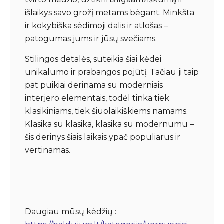
išlaikys savo grožį metams bėgant. Minkšta
ir kokybiška sėdimoji dalis ir atlošas –
patogumas jums ir jūsų svečiams.
Stilingos detalės, suteikia šiai kėdei
unikalumo ir prabangos pojūtį. Tačiau ji taip
pat puikiai derinama su moderniais
interjero elementais, todėl tinka tiek
klasikiniams, tiek šiuolaikiškiems namams.
Klasika su klasika, klasika su modernumu –
šis derinys šiais laikais ypač populiarus ir
vertinamas.
Daugiau mūsų kėdžių :