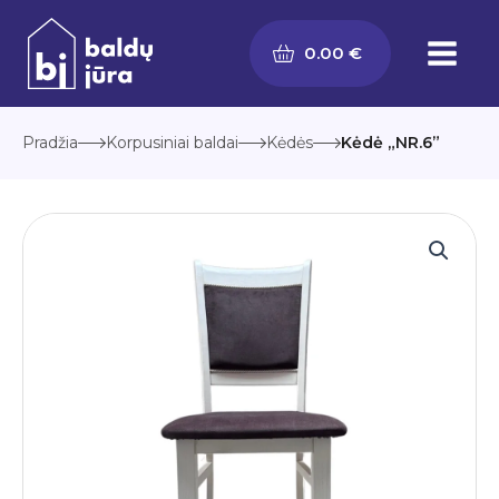
Pereiti
prie
0.00
€
turinio
Pradžia
Korpusiniai baldai
Kėdės
Kėdė „NR.6”