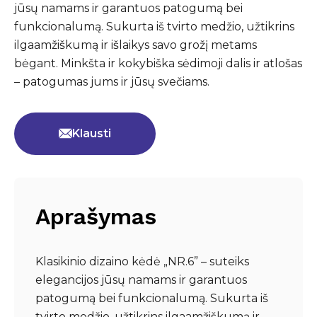
jūsų namams ir garantuos patogumą bei
funkcionalumą. Sukurta iš tvirto medžio, užtikrins
ilgaamžiškumą ir išlaikys savo grožį metams
bėgant. Minkšta ir kokybiška sėdimoji dalis ir atlošas
– patogumas jums ir jūsų svečiams.
Klausti
Aprašymas
Klasikinio dizaino kėdė „NR.6” – suteiks
elegancijos jūsų namams ir garantuos
patogumą bei funkcionalumą. Sukurta iš
tvirto medžio, užtikrins ilgaamžiškumą ir