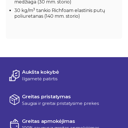
medžiaga (30 mm. storio)
3
30 kg/m
tankio Richfoam elastinis putų
poliuretanas (140 mm. storio)
Aukšta kokybė
Ilgametė patirtis
Greitas pristatymas
Saugiai ir greitai pristatysime prekes
Greitas apmokėjimas
100% saugus ir greitas apmokėjimas