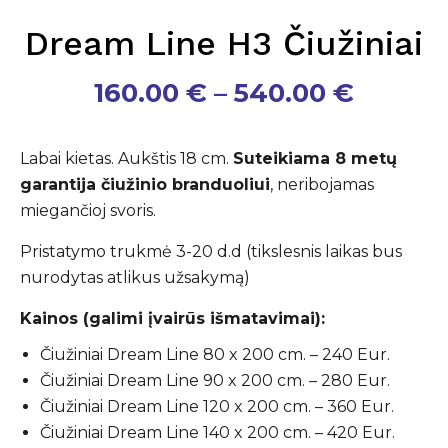
Dream Line H3 Čiužiniai
Price
160.00
€
–
540.00
€
range:
160.00
Labai kietas. Aukštis 18 cm.
Suteikiama 8 metų
throu
garantija čiužinio branduoliui
, neribojamas
540.00
miegančioj svoris.
Pristatymo trukmė 3-20 d.d (tikslesnis laikas bus
nurodytas atlikus užsakymą)
Kainos (galimi įvairūs išmatavimai):
Čiužiniai Dream Line 80 x 200 cm. – 240 Eur.
Čiužiniai Dream Line 90 x 200 cm. – 280 Eur.
Čiužiniai Dream Line 120 x 200 cm. – 360 Eur.
Čiužiniai Dream Line 140 x 200 cm. – 420 Eur.