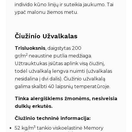
individo kūno linijų ir suteikia jaukumo. Tai
ypač malonu žiemos metu.
Čiužinio Užvalkalas
Trisluoksnis
, daigstytas 200
2
gr/m
neaustine putlia medžiaga.
Užtrauktukas įsiūtas aplink visą čiužinį,
todėl užvalkalą lengva nuimti (užvalkalas
nesidalina į dvi dalis). Čiužinio užvalkalą
galima skalbti 40 laipsnių temperatūroje.
Tinka alergiškiems žmonėms, nesiveisia
dulkių erkutės.
Čiužinio techninė informacija:
3
52 kg/m
tankio viskoelastinė Memory