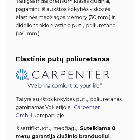
Tai ilgaamžiai premium klasės čiužiniai,
pagaminti iš aukštos kokybės viskozės
elastinės medžiagos Memory (30 mm.) ir
didelio tankio elastinio putų poliuretano
(140 mm.).
Elastinis putų poliuretanas
Tai yra aukštos kokybės putų poliuretanas,
gaminamas Vokietijoje.
Carpenter
GmbH
kompanijoje
iš sertifiktuotų medžiagų.
Suteikiama 8
metų garantija čiužinio branduoliui
,