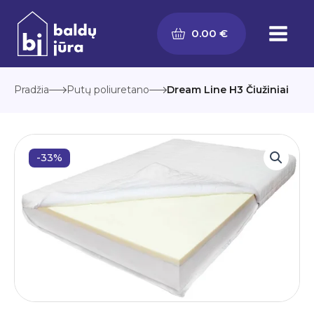
Pereiti
prie
0.00
€
turinio
Pradžia
Putų poliuretano
Dream Line H3 Čiužiniai
-33%