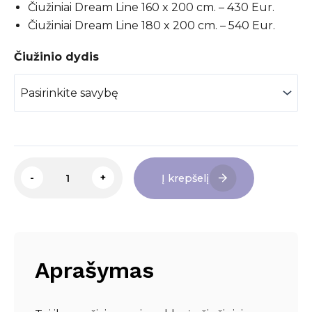
Čiužiniai Dream Line 160 x 200 cm. – 430 Eur.
Čiužiniai Dream Line 180 x 200 cm. – 540 Eur.
Čiužinio dydis
produkto
-
+
Į krepšelį
kiekis:
Dream
Line
H3
Aprašymas
Čiužiniai