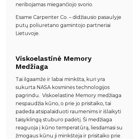
neribojamas miegančiojo svorio.
Esame Carpenter Co. – didžiausio pasaulyje
putų poliuretano gamintojo partneriai
Lietuvoje.
Viskoelastinė Memory
Medžiaga
Tai ilgaamžė ir labai minkšta, kuri yra
sukurta NASA kosminės technologijos
pagrindu. Viskoelastinė Memory medžiaga
nespaudžia kūno, o prie jo prisitaiko, tai
padeda atsipalaiduoti raumenims ir išlaikyti
taisyklingą stuburo padėtį. Ši medžiaga
reaguoja į kūno temperatūrą, liesdamasi su
žmogaus kūnu ji minkštėja ir prisitaiko prie