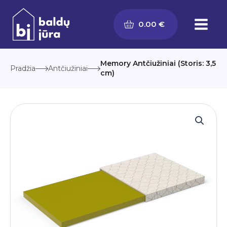
Pereiti
prie
0.00
€
turinio
Memory Antčiužiniai (Storis: 3,5
Pradžia
Antčiužiniai
cm)