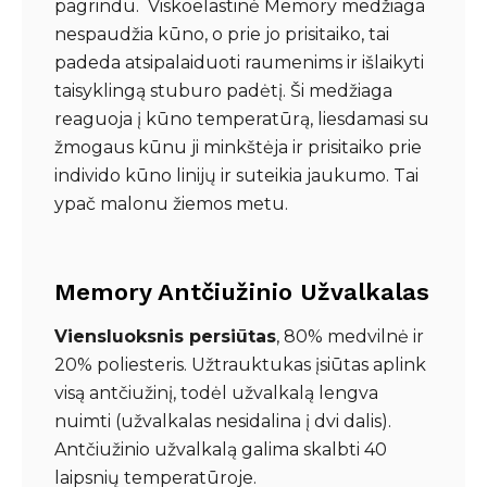
pagrindu. Viskoelastinė Memory medžiaga
nespaudžia kūno, o prie jo prisitaiko, tai
padeda atsipalaiduoti raumenims ir išlaikyti
taisyklingą stuburo padėtį. Ši medžiaga
reaguoja į kūno temperatūrą, liesdamasi su
žmogaus kūnu ji minkštėja ir prisitaiko prie
individo kūno linijų ir suteikia jaukumo. Tai
ypač malonu žiemos metu.
Memory Antčiužinio
Užvalkalas
Viensluoksnis persiūtas
, 80% medvilnė ir
20% poliesteris. Užtrauktukas įsiūtas aplink
visą antčiužinį, todėl užvalkalą lengva
nuimti (užvalkalas nesidalina į dvi dalis).
Antčiužinio užvalkalą galima skalbti 40
laipsnių temperatūroje.