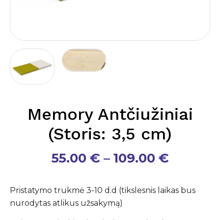
Memory Antčiužiniai
(Storis: 3,5 cm)
Price
55.00
€
–
109.00
€
range:
55.00 €
Pristatymo trukmė 3-10 d.d (tikslesnis laikas bus
throug
nurodytas atlikus užsakymą)
109.00 