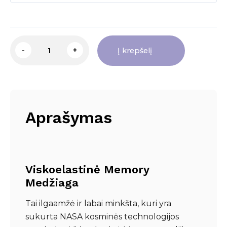
produkto
-
+
Į krepšelį
kiekis:
Memory
Antčiužiniai
(Storis:
Aprašymas
3,5
cm)
Viskoelastinė Memory
Medžiaga
Tai ilgaamžė ir labai minkšta, kuri yra
sukurta NASA kosminės technologijos