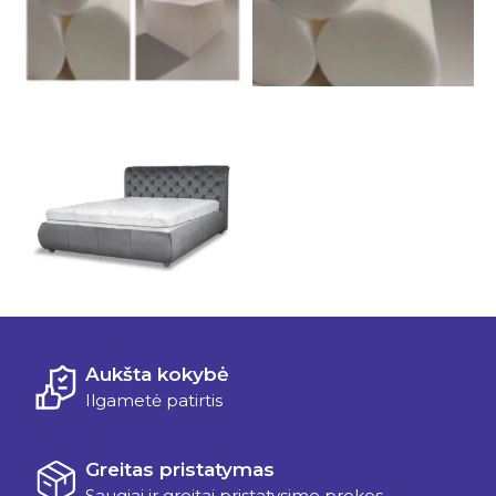
No Caption
Aukšta kokybė
Ilgametė patirtis
Greitas pristatymas
Saugiai ir greitai pristatysime prekes